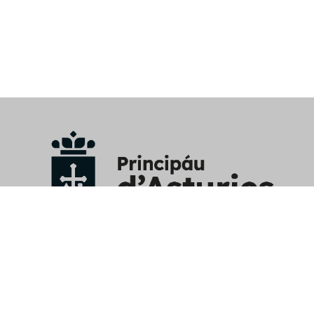
Avisu Llegal
/
Política privacidá y RRSS
/