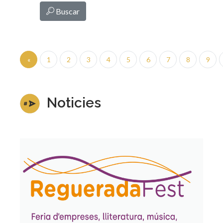
Buscar
«
1
2
3
4
5
6
7
8
9
Noticies