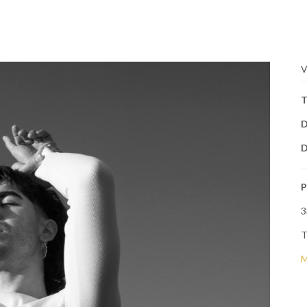
V
T
D
D
P
3
T
M