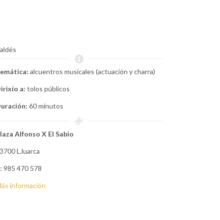
aldés
emática:
alcuentros musicales (actuación y charra)
irixío a:
tolos públicos
uración:
60 minutos
laza Alfonso X El Sabio
3700 L.luarca
: 985 470 578
ás información