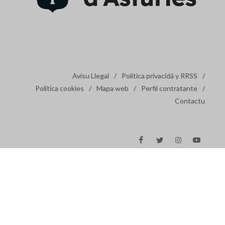
Avisu Llegal
/
Política privacidá y RRSS
/
Política cookies
/
Mapa web
/
Perfil contratante
/
Contactu