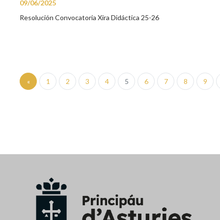
09/06/2025
Resolución Convocatoria Xira Didáctica 25-26
«
1
2
3
4
5
6
7
8
9