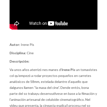
Autor:
Irene Pis
Disciplina:
Cine
Descripción:
Va unos años aterrizó nes manes d’
Irene Pis
un tomavistes
col qu’empezó a rodar proyectos pequeños en carretes
analóxicos de S8mm, estelada delantre d’aquello que
dalgunos llamen “la maxa del cine”. Dende entós, bona
parte del so trabayu desenvuélvese en base a la filmación y
l’animación artesanal de celuloide cinematográfico. Nel
videu que presenta, la cineasta esplica’l procesu nel so