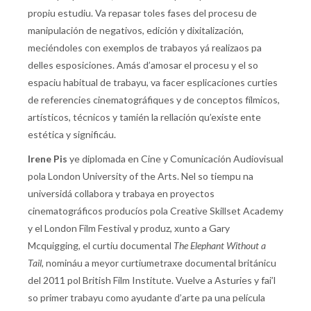
propiu estudiu. Va repasar toles fases del procesu de
manipulación de negativos, edición y dixitalización,
meciéndoles con exemplos de trabayos yá realizaos pa
delles esposiciones. Amás d’amosar el procesu y el so
espaciu habitual de trabayu, va facer esplicaciones curties
de referencies cinematográfiques y de conceptos fílmicos,
artísticos, técnicos y tamién la rellación qu’existe ente
estética y significáu.
Irene Pis
ye diplomada en Cine y Comunicación Audiovisual
pola London University of the Arts. Nel so tiempu na
universidá collabora y trabaya en proyectos
cinematográficos producíos pola Creative Skillset Academy
y el London Film Festival y produz, xunto a Gary
Mcquigging, el curtiu documental
The Elephant Without a
Tail
, nomináu a meyor curtiumetraxe documental británicu
del 2011 pol British Film Institute. Vuelve a Asturies y fai’l
so primer trabayu como ayudante d’arte pa una película