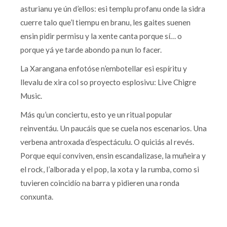
asturianu ye ún d’ellos: esi templu profanu onde la sidra
cuerre talo que’l tiempu en branu, les gaites suenen
ensin pidir permisu y la xente canta porque sí… o
porque yá ye tarde abondo pa nun lo facer.
La Xarangana enfotóse n’embotellar esi espíritu y
llevalu de xira col so proyecto esplosivu: Live Chigre
Music.
Más qu’un conciertu, esto ye un ritual popular
reinventáu. Un paucáis que se cuela nos escenarios. Una
verbena antroxada d’espectáculu. O quiciás al revés.
Porque equí conviven, ensin escandalizase, la muñeira y
el rock, l’alborada y el pop, la xota y la rumba, como si
tuvieren coincidío na barra y pidieren una ronda
conxunta.