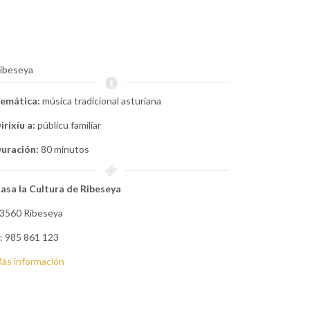
ibeseya
emática:
música tradicional asturiana
irixíu a:
públicu familiar
uración:
80 minutos
asa la Cultura de Ribeseya
3560 Ribeseya
: 985 861 123
ás información