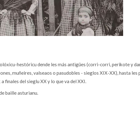
nolóxicu-hestóricu dende les más antigües (corri-corri, perikote y d
 saltones, muñeires, valseaos o pasudobles - sieglos XIX-XX), hasta 
 finales del sieglu XX y lo que va del XXI.
e baille asturianu.