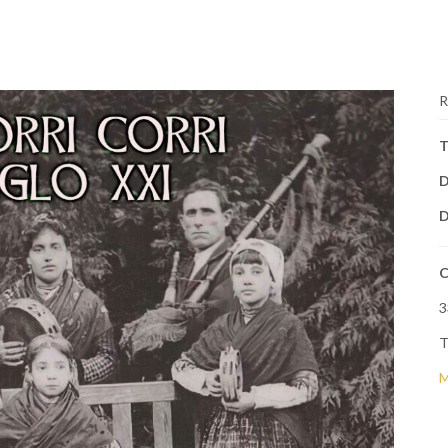
R
T
D
D
C
3
T
M