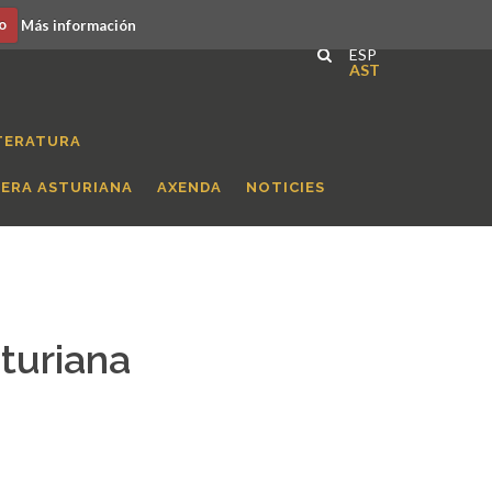
o
Más información
ESP
AST
TERATURA
RERA ASTURIANA
AXENDA
NOTICIES
sturiana