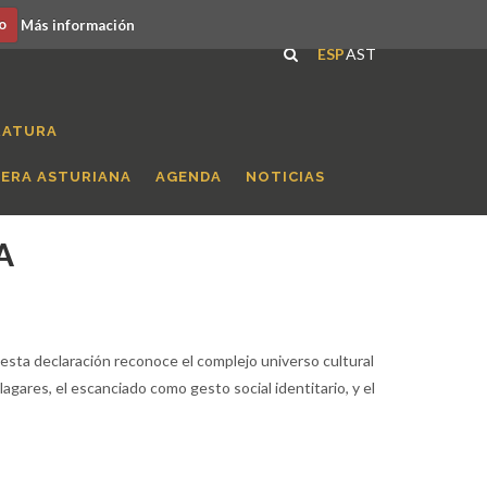
o
Más información
ESP
AST
RATURA
RERA ASTURIANA
AGENDA
NOTICIAS
A
 esta declaración reconoce el complejo universo cultural
lagares, el escanciado como gesto social identitario, y el