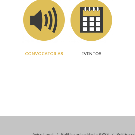
CONVOCATORIAS
EVENTOS
Aviso Legal
/
Política privacidad y RRSS
/
Política c