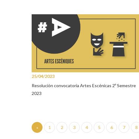
25/04/2023
Resolución convocatoria Artes Escénicas 2º Semestre
2023
«
1
2
3
4
5
6
7
8