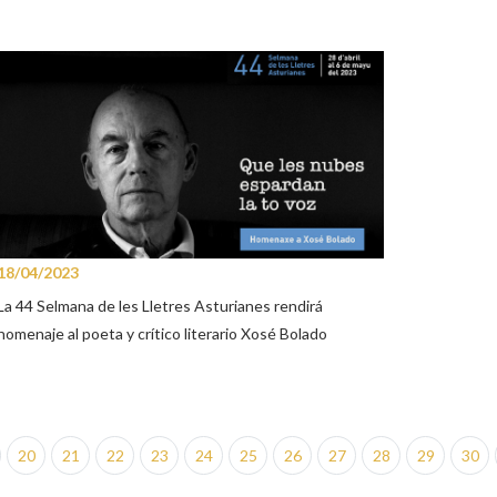
18/04/2023
La 44 Selmana de les Lletres Asturianes rendirá
homenaje al poeta y crítico literario Xosé Bolado
20
21
22
23
24
25
26
27
28
29
30