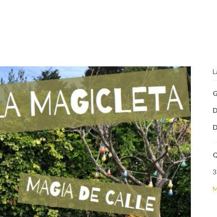
L
G
D
D
Q
3
M