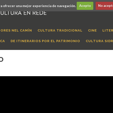
a ofrecer una mejor experiencia de navegación.
Acepto
No acept
ORES NEL CAMÍN
CULTURA TRADICIONAL
CINE
LITE
ICA
DE ITINERARIOS POR EL PATRIMONIO
CULTURA SID
o