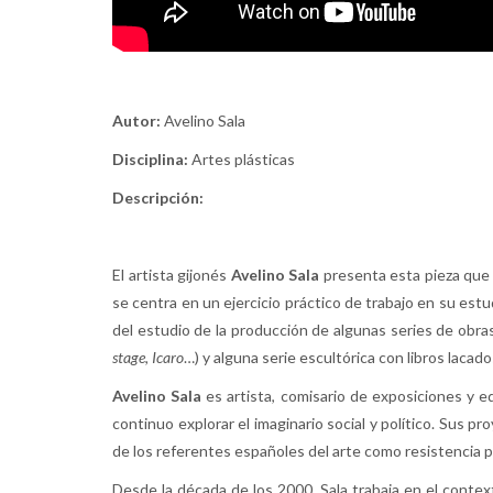
Autor:
Avelino Sala
Disciplina:
Artes plásticas
Descripción:
El artista gijonés
Avelino
Sala
presenta esta pieza que 
se centra en un ejercicio práctico de trabajo en su estu
del estudio de la producción de algunas series de obras
stage
,
Icaro
…) y alguna serie escultórica con libros lacado
Avelino Sala
es artista, comisario de exposiciones y ed
continuo explorar el imaginario social y político. Sus 
de los referentes españoles del arte como resistencia po
Desde la década de los 2000, Sala trabaja en el conte