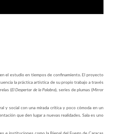
n el estudio en tiempos de confinamiento. El proyecto
uencia la práctica artística de su propio trabajo a través
relas (
El Despertar de la Palabra
), series de plumas (
Mirror
ural y social con una mirada crítica y poco cómoda en un
mentación que den lugar a nuevas realidades. Sala es uno
es e instituciones como la Bienal del Fuego de Caracas