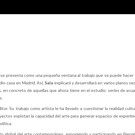
se presenta como una pequeña ventana al trabajo que se puede hacer e
dio-casa en Madrid. Así,
Sala
explicará y desarrollará en varios planos sec
, en concreto de aquellas que ahora tiene en el estudio: series de acua
s.
itor. Su trabajo como artista le ha llevado a cuestionar la realidad cult
proyectos explotan la capacidad del arte para generar espacios de experi
lítica.
xto global del arte contemporáneo, exponiendo y participando en Bienal