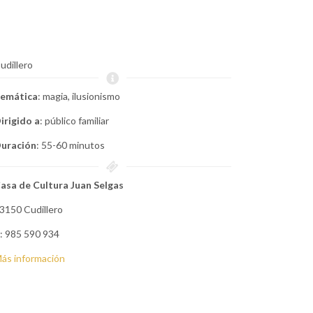
udillero
emática
: magia, ilusionismo
irigido a
: público familiar
uración
: 55-60 minutos
asa de Cultura Juan Selgas
3150 Cudillero
: 985 590 934
ás información