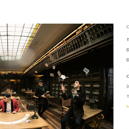
C
T
D
D
C
3
T
M